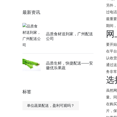
另外
最新资讯
过电
最重
期间
网
品质食材送到家，广州配送
公司
要开
在平
认收
品质生鲜，快捷配送——安
通过
徽优乐果蔬
务非
选
虽然
标签
量。
在购
单位蔬菜配送，盈利可观吗？
片，