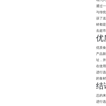
通过
与传
误了
材都
去超
优
优质
产品
址，
在使
进行
的食
结
总的
进行