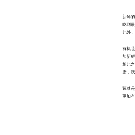
新鲜
吃到
此外
有机
加新
相比
康，
蔬菜
更加