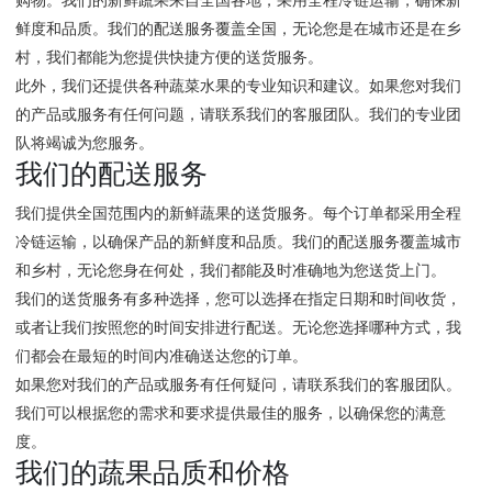
购物。我们的新鲜蔬果来自全国各地，采用全程冷链运输，确保新
鲜度和品质。我们的配送服务覆盖全国，无论您是在城市还是在乡
村，我们都能为您提供快捷方便的送货服务。
此外，我们还提供各种蔬菜水果的专业知识和建议。如果您对我们
的产品或服务有任何问题，请联系我们的客服团队。我们的专业团
队将竭诚为您服务。
我们的配送服务
我们提供全国范围内的新鲜蔬果的送货服务。每个订单都采用全程
冷链运输，以确保产品的新鲜度和品质。我们的配送服务覆盖城市
和乡村，无论您身在何处，我们都能及时准确地为您送货上门。
我们的送货服务有多种选择，您可以选择在指定日期和时间收货，
或者让我们按照您的时间安排进行配送。无论您选择哪种方式，我
们都会在最短的时间内准确送达您的订单。
如果您对我们的产品或服务有任何疑问，请联系我们的客服团队。
我们可以根据您的需求和要求提供最佳的服务，以确保您的满意
度。
我们的蔬果品质和价格