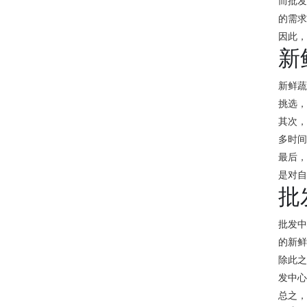
而批
的需
因此
新
新鲜
挑选
其次
多时
最后
是对
批
批发
的新
除此
发中
总之