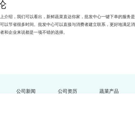
论
以上介绍，我们可以看出，新鲜蔬菜直达你家，批发中心一键下单的服务
还可以节省很多时间。批发中心可以直接与消费者建立联系，更好地满足
费者和企业来说都是一项不错的选择。
公司新闻
公司资历
蔬菜产品
23
粤ICP备2021053192号-6
XML地图
生鲜蔬菜配送app
买菜app
蔬菜配送