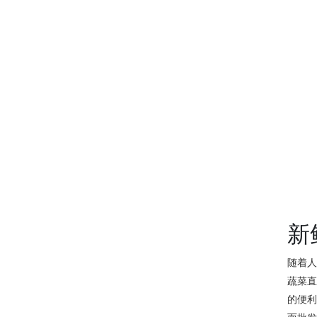
新
随着
蔬菜
的便