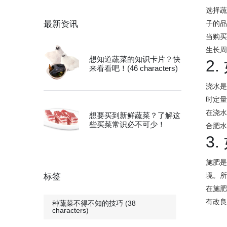
选择
最新资讯
子的
当购
生长
想知道蔬菜的知识卡片？快
2
来看看吧！(46 characters)
浇水
时定
在浇
想要买到新鲜蔬菜？了解这
些买菜常识必不可少！
合肥
3
施肥
境。
标签
在施
有改
种蔬菜不得不知的技巧 (38
characters)